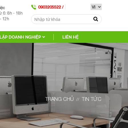
iệc
0903205522 /
ứ 6: 8h - 18h
- 12h
LẬP DOANH NGHIỆP
LIÊN HỆ
TRANG CHỦ
TIN TỨC
//