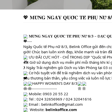
💖 𝐌𝐔̛̀𝐍𝐆 𝐍𝐆𝐀̀𝐘 𝐐𝐔𝐎̂́𝐂 𝐓𝐄̂́ 𝐏𝐇𝐔̣ 𝐍𝐔̛̃ 
 𝐌𝐔̛̀𝐍𝐆 𝐍𝐆𝐀̀𝐘 𝐐𝐔𝐎̂́𝐂 𝐓𝐄̂́ 𝐏𝐇𝐔̣ 𝐍𝐔̛̃ 𝟖/𝟑 – Đ𝐀̣̆𝐂 𝐐𝐔
-------
Ngày Quốc tế Phụ nữ 8/3, Belink Office gửi đến chị
giới! Chúc bạn luôn xinh đẹp, khỏe mạnh và tràn đ
 ƯU ĐÃI CỰC HÓT - CHỈ TRONG DỊP "Quốc tế Ph
+ 𝟖 Giờ sử dụng dịch vụ miễn phí mỗi tháng khi kí g
𝟑 Ngày Trải nghiệm gói Dịch vụ Văn Phòng tại 03 cơ
 Cơ hội tuyệt vời để trải nghiệm dịch vụ văn phòn
yêu thương bản thân, yêu công việc và luôn nỗ lực
HAPPY WOMEN’S DAY 8/3
---------------------------
 Mobile: 0903 20 55 22
 Tel : 024 32656969 / 024 32041616
 Email : belinkoffice@gmail.com
  Website: 
belinkoffice.com