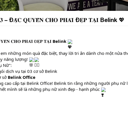
𝟖/𝟑 – Đ𝐀̣̆𝐂 𝐐𝐔𝐘𝐄̂̀𝐍 𝐂𝐇𝐎 𝐏𝐇𝐀́𝐈 Đ𝐄̣𝐏 𝐓𝐀̣𝐈 Belink 💖
𝐘𝐄̂̀𝐍 𝐂𝐇𝐎 𝐏𝐇𝐀́𝐈 Đ𝐄̣𝐏 𝐓𝐀̣𝐈 
Belink
 em những món quà đặc biệt, thay lời tri ân dành cho một nửa thế
ầy năng lượng! 
ụ Nữ":
ói dịch vụ tại 03 cơ sở Belink
 sở 
Belink Office
g cao cấp tại Belink Office! Belink tin rằng những người phụ nữ l
 hết mình sẽ là những phụ nữ xinh đẹp - hạnh phúc 