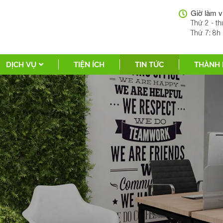
Giờ làm v
Thứ 2 - th
Thứ 7: 8h 
DỊCH VỤ
TIỆN ÍCH
TIN TỨC
THÀNH 