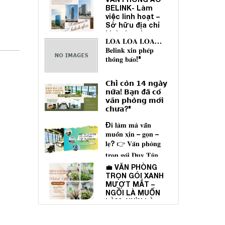
BELINK- Làm
việc linh hoạt –
Sở hữu địa chỉ
kinh doanh uy
𝐋𝐎𝐀 𝐋𝐎𝐀 𝐋𝐎𝐀…
tín"
𝐁𝐞𝐥𝐢𝐧𝐤 𝐱𝐢𝐧 𝐩𝐡𝐞́𝐩
𝐭𝐡𝐨̂𝐧𝐠 𝐛𝐚́𝐨!"
𝗖𝗵𝗶̉ 𝗰𝗼̀𝗻 𝟭𝟰 𝗻𝗴𝗮̀𝘆
𝗻𝘂̛̃𝗮! 𝗕𝗮̣𝗻 đ𝗮̃ 𝗰𝗼́
𝘃𝗮̆𝗻 𝗽𝗵𝗼̀𝗻𝗴 𝗺𝗼̛́𝗶
𝗰𝗵𝘂̛𝗮?"
Đ𝐢 𝐥𝐚̀𝐦 𝐦𝐚̀ 𝐯𝐚̂̃𝐧
𝐦𝐮𝐨̂́𝐧 𝐱𝐢̣𝐧 – 𝐠𝐨̣𝐧 –
𝐥𝐞̣? 👉 𝐕𝐚̆𝐧 𝐩𝐡𝐨̀𝐧𝐠
𝐭𝐫𝐨̣𝐧 𝐠𝐨́𝐢 𝐃𝐮𝐲 𝐓𝐚̂𝐧
𝐬𝐢𝐧𝐡 𝐫𝐚 𝐥𝐚̀ 𝐝𝐚̀𝐧𝐡 𝐜𝐡𝐨
💼 VĂN PHÒNG
𝐛𝐚̣𝐧 đ𝐚̂𝐲!"
TRỌN GÓI XANH
MƯỢT MẮT –
NGỒI LÀ MUỐN
LÀM, NHÌN LÀ
MUỐN YÊU! 🌸"