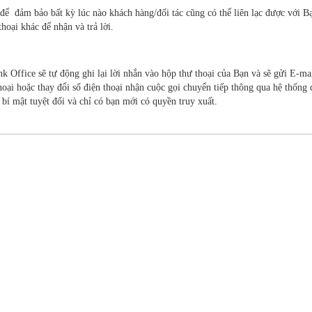
, để đảm bảo bất kỳ lúc nào khách hàng/đối tác cũng có thể liên lạc được với B
hoại khác để nhận và trả lời.
k Office sẽ tự động ghi lại lời nhắn vào hộp thư thoại của Bạn và sẽ gửi E-ma
hoại hoặc thay đổi số điện thoại nhận cuộc gọi chuyển tiếp thông qua hệ thống
bí mật tuyệt đối và chỉ có bạn mới có quyền truy xuất.