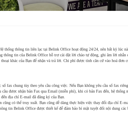
ệ thống thông tin liên lạc tại Belink Office hoạt động 24/24, nên bất kỳ lúc n
g thông tin của Belink Office hỗ trợ cài đặt lời chào tự động, ghi âm lời nhắn 
 thoại khác của Bạn để nhận và trả lời. Chi phí được tính căn cứ vào hoá đơn 
c số fax chung tùy theo yêu cầu công việc. Nếu Bạn không yêu cầu số fax riên
êu cầu được nhận bản Fax qua Email (miễn phí), khi có bản Fax đến, hệ thống 
c đến địa chỉ E-mail đã đăng ký của Bạn.
n cũng có thể truy xuất. Bạn cũng dễ dàng thực hiện việc thay đổi địa chỉ E-ma
ông tin Belink Office được thiết kế để đảm bảo bí mật tuyệt đối nội dung các