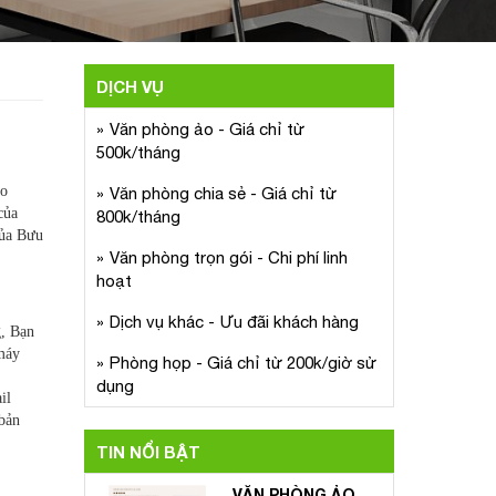
DỊCH VỤ
Văn phòng ảo - Giá chỉ từ
500k/tháng
ào
Văn phòng chia sẻ - Giá chỉ từ
của
800k/tháng
của Bưu
Văn phòng trọn gói - Chi phí linh
hoạt
Dịch vụ khác - Ưu đãi khách hàng
g, Bạn
máy
Phòng họp - Giá chỉ từ 200k/giờ sử
dụng
il
 bản
TIN NỔI BẬT
VĂN PHÒNG ẢO