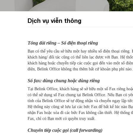
Dịch vụ viễn thông
Tổng đài riêng – Số điện thoại riêng
Bạn có thể yêu cầu sở hữu một hay nhiều số điện thoại riêng. H
khách hàng/ đối tác cũng có thể liên lạc được với Bạn. Hệ thốn
khách hàng hoặc chuyển tiếp các cuộc gọi đến vào một số điện
điện, Belink Office không thu thêm bất cứ khoản phụ phí nào.
Số fax: dùng chung hoặc dùng riêng
Tại Belink Office, khách hàng sẽ sở hữu một số Fax riêng hoặ
có thể sử dụng số Fax chung tại Belink Office. Nếu Bạn có y
tính của Belink Office sẽ tự động nhận và chuyển ngay lập tứ
Hệ thống này cũng sẽ lưu lại các bức Fax để bất kể lúc nào Bạ
nhận Fax hoặc xóa đi các bức Fax không cần thiết. Hệ thống th
Fax, chỉ có Bạn mới có quyền truy xuất.
Chuyển tiếp cuộc gọi (call forwarding)