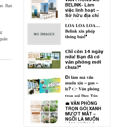
BELINK- Làm
ạn. Bạn
việc linh hoạt –
Sở hữu địa chỉ
kinh doanh uy
𝐋𝐎𝐀 𝐋𝐎𝐀 𝐋𝐎𝐀…
tín"
𝐁𝐞𝐥𝐢𝐧𝐤 𝐱𝐢𝐧 𝐩𝐡𝐞́𝐩
il
𝐭𝐡𝐨̂𝐧𝐠 𝐛𝐚́𝐨!"
 quản
𝗖𝗵𝗶̉ 𝗰𝗼̀𝗻 𝟭𝟰 𝗻𝗴𝗮̀𝘆
𝗻𝘂̛̃𝗮! 𝗕𝗮̣𝗻 đ𝗮̃ 𝗰𝗼́
𝘃𝗮̆𝗻 𝗽𝗵𝗼̀𝗻𝗴 𝗺𝗼̛́𝗶
𝗰𝗵𝘂̛𝗮?"
Đ𝐢 𝐥𝐚̀𝐦 𝐦𝐚̀ 𝐯𝐚̂̃𝐧
𝐦𝐮𝐨̂́𝐧 𝐱𝐢̣𝐧 – 𝐠𝐨̣𝐧 –
𝐥𝐞̣? 👉 𝐕𝐚̆𝐧 𝐩𝐡𝐨̀𝐧𝐠
𝐭𝐫𝐨̣𝐧 𝐠𝐨́𝐢 𝐃𝐮𝐲 𝐓𝐚̂𝐧
𝐬𝐢𝐧𝐡 𝐫𝐚 𝐥𝐚̀ 𝐝𝐚̀𝐧𝐡 𝐜𝐡𝐨
💼 VĂN PHÒNG
𝐛𝐚̣𝐧 đ𝐚̂𝐲!"
TRỌN GÓI XANH
MƯỢT MẮT –
NGỒI LÀ MUỐN
LÀM, NHÌN LÀ
MUỐN YÊU! 🌸"