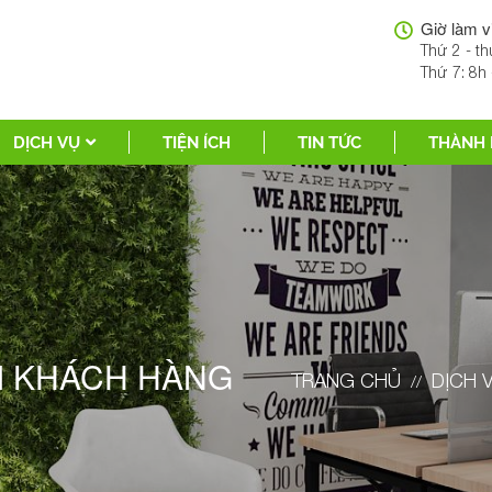
Giờ làm v
Thứ 2 - th
Thứ 7: 8h 
DỊCH VỤ
TIỆN ÍCH
TIN TỨC
THÀNH 
ÃI KHÁCH HÀNG
TRANG CHỦ
DỊCH 
//