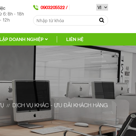
iệc
0903205522 /
ứ 6: 8h - 18h
- 12h
LẬP DOANH NGHIỆP
LIÊN HỆ
VỤ
DỊCH VỤ KHÁC - ƯU ĐÃI KHÁCH HÀNG
//